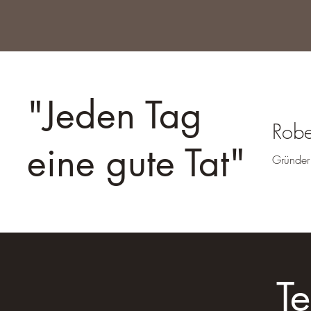
"Jeden Tag
Robe
eine gute Tat"
Gründer
T